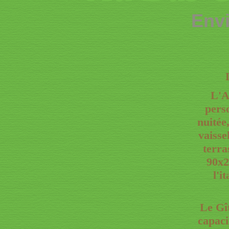
Env
L'A
pers
nuitée
vaisse
terra
90x2
l'i
Le Gî
capaci