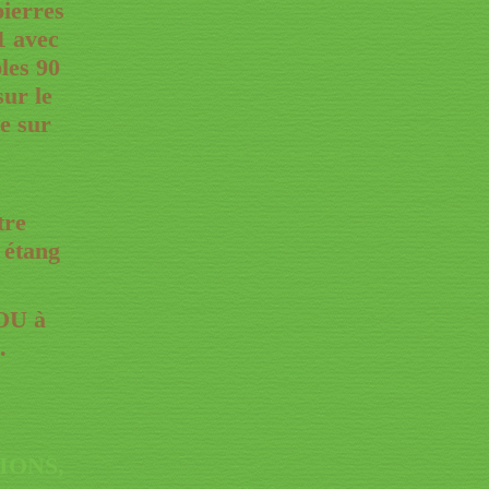
pierres
1 avec
ples 90
sur le
he sur
tre
 étang
OU à
.
IONS,