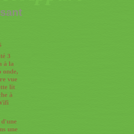
sant
S
té 3
 à la
o onde
,
re vue
te lit
che à
Wifi
 d'une
ans une