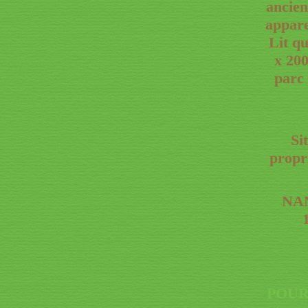
ancien
appare
Lit qu
x 200
parc 
Si
propr
NAN
POUR