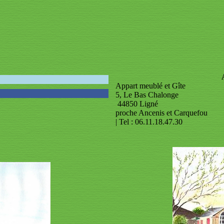
Appart meublé et Gîte
5, Le Bas Chalonge
44850 Ligné
proche Ancenis et Carquefou
| Tel : 06.11.18.47.30