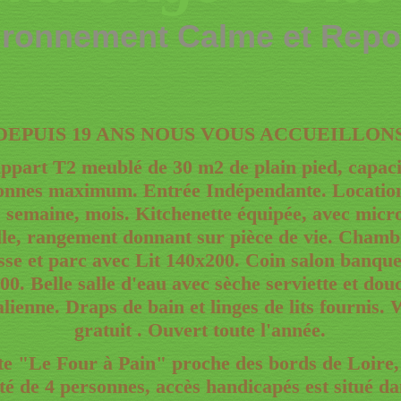
ironnement Calme et Repo
DEPUIS 19 ANS NOUS VOUS ACCUEILLON
ppart T2 meublé
de 30 m2 de plain pied, capaci
onnes maximum. Entrée Indépendante. Location
, semaine, mois. Kitchenette équipée, avec micr
lle, rangement donnant sur pièce de vie. Chamb
sse et parc avec Lit 140x200. Coin salon banquet
00. Belle salle d'eau avec sèche serviette et dou
talienne. Draps de bain et linges de lits fournis. 
gratuit . Ouvert toute l'année.
te "Le Four à Pain"
proche des bords de Loire,
té de 4 personnes, accès handicapés est situé d