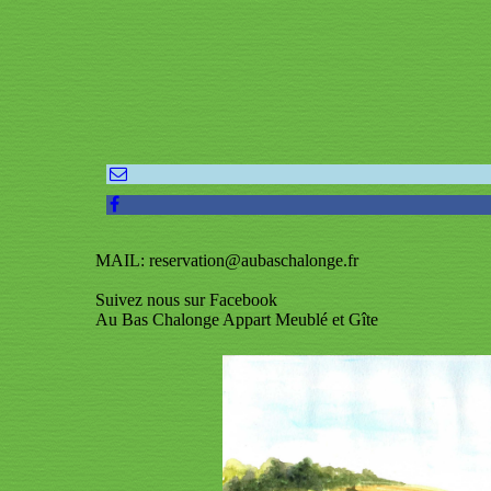
MAIL: reservation@aubaschalonge.fr
Suivez nous sur Facebook
Au Bas Chalonge Appart Meublé et Gîte