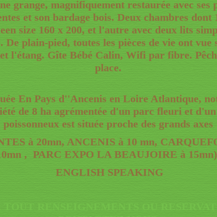
ne grange, magnifiquement restaurée avec ses 
ntes et son bardage bois. Deux chambres dont 
een size 160 x 200, et l'autre avec deux lits sim
. De plain-pied, toutes les pièces de vie ont vue 
et l'étang. Gîte Bébé Calin, Wifi par fibre. Pêc
place.
tuée En Pays d''Ancenis en Loire Atlantique, no
iété de 8 ha agrémentée d'un parc fleuri et d'un
poissonneux est située proche des grands axes
TES à 20mn, ANCENIS à 10 mn, CARQUEF
10mn , PARC EXPO LA BEAUJOIRE à 15mn)
ENGLISH SPEAKING
 TOUT RENSEIGNEMENTS OU RESERVAT